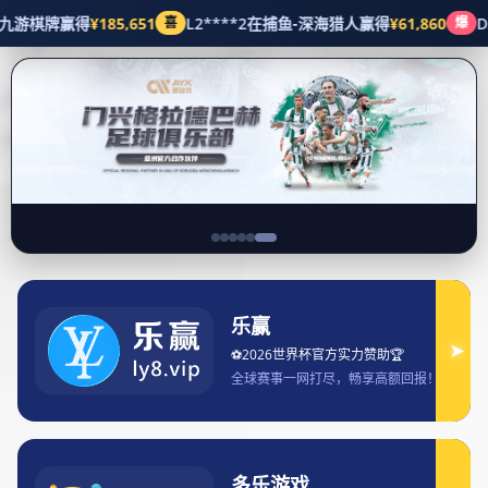
五大联赛
首页
五大联赛
2023年世俱杯精彩纷呈，全球
足球豪强同场竞技精彩瞬间回顾