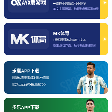
情与不确定性。无论是欧洲豪门如皇家马德
里、英超强队曼城，还是其他洲际强队，都
展示了顶级竞技水平，为球迷带来了无数经
典瞬间。赛事不仅是各大洲俱乐部之间的较
量，更是全球足球文化的交融与碰撞。从激
烈的四强对决到巅峰的决赛瞬间，2023年世
俱杯无疑是一场足球盛宴，展示了不同风格
与战略的碰撞。本篇文章将围绕“2023年世俱
杯精彩纷呈，全球足球豪强同场竞技精彩瞬
间回顾”进行详细阐述，通过四个方面带领大
家回顾这场精彩绝伦的赛事。
1、豪门对决：顶级俱乐部间
的火花碰撞