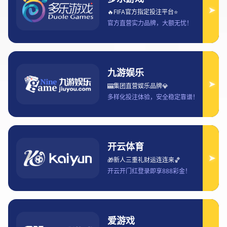
25
Years Of Experience
+
We Just Achived
// ABOUT Us
认识安博体育
体育赛事投注
成立于2009年，总部位于中国长沙市，
是一家专注于健康运动发展的知名公司。自成立以