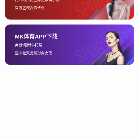
// Our Services
服务宗旨
服务宗旨
田径赛事组织