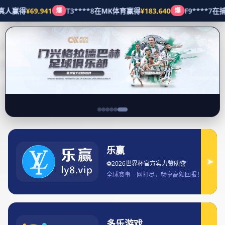
体育赛事投注
从细节中见证专业，从热爱中体
会体育精神