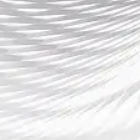
果等关键指标。数据的可视化和个性化分
析，使用户能够科学调整运动计划，提升健
身效果。同时，运动数据的积累也为赛事组
织、俱乐部运营和运动科研提供了重要参考
依据。
此外，海德体育通过数字化平台整合线上线
下资源，实现赛事报名、课程预约、社交互
动等功能一体化。通过智慧管理系统和虚拟
社区，参与者能够随时随地获取运动资讯、
参与社区活动，从而推动全民健身与竞技体
育深度融合，构建智能化、信息化的新型体
育生态。
4、社会责任与文化建设