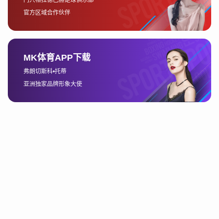
身课程和活动，包括室内健身、户外运动、
亲子运动等，满足不同年龄、不同兴趣人群
的需求。同时，通过与社区、学校及企事业
单位合作，形成了全民参与、广泛覆盖的运
动体系，使健身成为日常生活的一部分。
此外，海德体育注重专业指导与科学管理，
聘请资深教练团队开展培训和指导，借助健
康监测系统和智能化健身设备，为每位参与
者提供个性化运动方案，既保障运动安全，
又提高健身效果，从而真正实现全民健身的
可持续发展。
2、竞技体育创新模式
竞技体育是海德体育打造综合体育生态的重