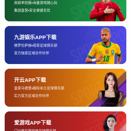
体育生态中的应用；最后，解析其社会责任
与文化建设如何推动体育价值延展。通过这
些分析，可以全面了解海德体育如何构建兼
顾大众参与与专业竞技的综合生态，实现体
育产业与社会健康的双重发展目标。
1、全民健身推广策略
海德体育将全民健身作为新时代体育发展的
核心任务之一，充分认识到健身不仅是身体
健康的需求，更是社会生活质量提升的重要
手段。通过科学规划和资源整合，海德体育
在全国范围内构建了覆盖城市、社区乃至乡
村的健身网络，让运动触手可及。
在具体实践中，海德体育推出了多样化的健