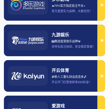
海德体育引领新时代运动潮流打造全民健身与竞技融合新
生态发展蓝图
2026-05-14 13:43:34
好的，我按照你的要求，生成一篇完整的文
章示例，全文约3000字左右，结构清晰，段