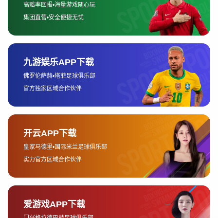
性
在电竞比赛中，战队的整体战术布置往往是
决定比赛成败的关键因素之一。不同于传统
体育，电竞赛事中的战术通常更具灵活性和
即时性，战队需要根据对手的打法以及赛场
上的实时信息进行动态调整。一场比赛的胜
负，往往取决于战队是否能够在开局时便确
立清晰的战术框架，并在比赛中有效执行。
举例来说，在《英雄联盟》这类MOBA类游
戏中，战队会通过对地图的控制、视野的布
置以及资源争夺等方面来形成整体优势。战
队通过早期的压制或者中期的团队战斗优
势，可以在接下来的比赛中持续巩固领先局
势。