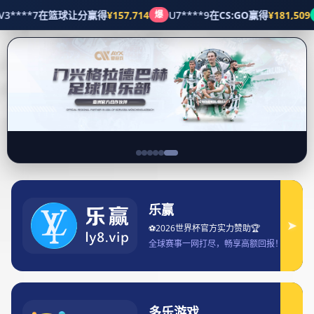
五大联赛
首页
五大联赛
电竞赛事分析：深入剖析战队
策略与选手表现对比赛结果的影响