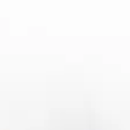
眼光和调整能力显得尤为重要。在应对强敌
时，战队如何通过战术上的创新、巧妙的反
击和局部优势的放大，往往能够逆转战局，
取得最后的胜利。
2、选手个人能力对比赛结果
的影响
虽然团队协作是电竞赛事中不可忽视的因
素，但个别选手的个人能力和发挥往往能成
为比赛中的“X因素”，直接影响比赛的结果。
电竞选手的个人操作技能，包括反应速度、
手眼协调、决策能力等，都是战斗中至关重
要的因素。例如，在《CS:GO》这样的FPS类
游戏中，选手的精准射击和反应速度能够决