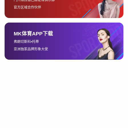
战术布置的成败不仅仅在于如何选英雄或是
如何分配资源，更在于团队成员之间的协作
配合。在多队员参与的竞技游戏中，战术的
执行需要每一位选手充分理解自己的角色和
任务，确保每一环节都能精确到位。以
《DOTA 2》为例，战队不仅要选择适合的英
雄组合，还要在比赛过程中做好协调，确保
控图、支援和反打等策略能够顺畅进行。一
个团队默契的配合，往往比单个选手的爆发
力更加重要。
此外，战队的整体战术布局还需要根据对手
的阵容和打法进行调整。在每一场比赛前，
战队教练和分析师会通过数据和对手的过往
比赛来分析其可能的战术走向，进而做出相
应的战术安排。在这种背景下，战队的战略