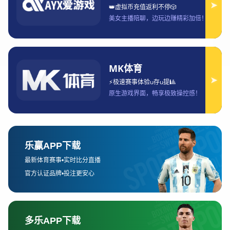
每一场电竞比赛不仅仅是技术和反应的较
量，更是战队战略、队员间的协作以及赛场
上的临场应变能力的全面比拼。本文将从四
个方面深入剖析战队策略与选手表现对比赛
结果的影响。首先，我们将探讨战队的整体
战术布置如何影响比赛走向，接着分析选手
个人能力的发挥如何左右战局，再讨论战队
的应变能力如何在比赛中扭转乾坤，最后结
合赛前准备和心理素质的准备对战队表现的
影响，全面呈现出一个电竞赛事的多维影响
因素。通过这四个方面的详细剖析，本文旨
在帮助读者更加深入地理解电竞赛事中的各
种动态及其对结果的决定性作用。
1、战队整体战术布置的重要