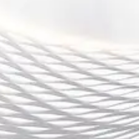
定一场决斗的胜负。每一发子弹的精确度和
战术位置的选择，都可能影响到比赛的最终
走势。
除了操作技术，选手的游戏理解和局势判断
能力同样重要。高水平的选手不仅仅是操作
上技高一筹，更重要的是他们对于游戏机制
和比赛节奏的把控。例如，在《英雄联盟》
中，一名优秀的打野选手通过精准的视野控
制和时机把握，可以决定队伍是否能够在关
键时刻进行击杀、夺取龙或是推塔。在这种
情况下，个人的游戏理解力和经验积累，往
往能够弥补团队配合中的细节不足。
体育赛事投注