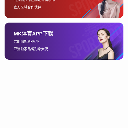
2018年世界杯中成功夺冠，展现了其强大的
整体实力，而比利时则凭借一批顶级球员的
发挥，多次进入世界大赛的四强。近年来，
球队的战术风格和球员的个人状态对其表现
的影响愈加显著。因此，除了历史成绩，我
们还需要关注球队的近况表现。
在这方面，法国、葡萄牙和西班牙等球队的
表现值得关注。法国队自2018年以来，在国
际大赛中一直表现稳定，拥有一批世界级球
员，如姆巴佩和博格巴，球队的整体实力雄
厚。西班牙和葡萄牙虽然未能在最近的世界
杯中夺冠，但其在欧洲杯等赛事中的出色表
现，依然使其在世界杯中的胜算不容小觑。
2、球员个人能力及其影响