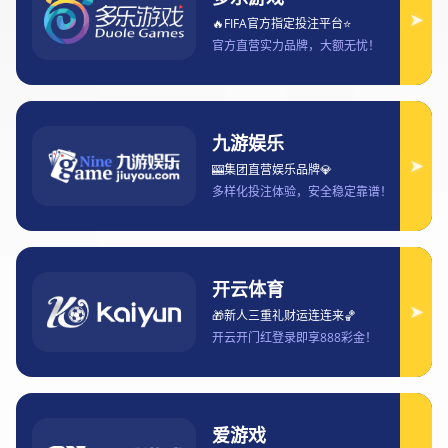
FIFA世界杯赛事预测分析：各大球队实力对比与胜算趋势探
讨
2025-07-24 17:39:42
本文将对FIFA世界杯赛事进行详细分析，探
讨各大球队的实力对比以及胜算趋势。世界